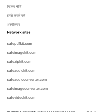
निजता नीति
हमसे संपर्क करें
अस्वीकरण
Network sites
safepdfkit.com
safeimagekit.com
safezipkit.com
safeaudiokit.com
safeaudioconverter.com
safeimageconverter.com
safevideokit.com
© 2026 Copyright:
safevideoconverter.com