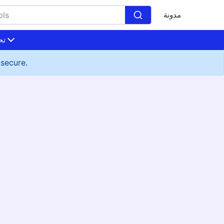
مدونة
تح
 secure.