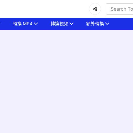
轉換 MP4
轉換視頻
額外轉換