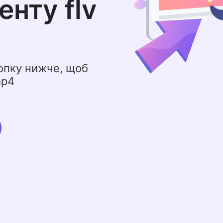
енту flv
опку нижче, щоб
mp4