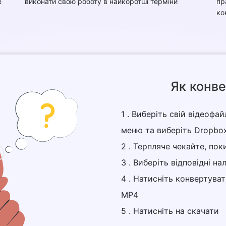
е
виконати свою роботу в найкоротші терміни
пр
ко
Як конве
1 . Виберіть свій відеофа
меню та виберіть Dropbox
2 . Терпляче чекайте, пок
3 . Виберіть відповідні н
4 . Натисніть конвертува
MP4
5 . Натисніть на скачати