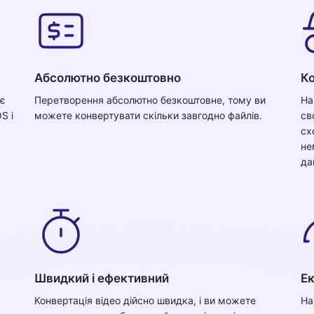
Абсолютно безкоштовно
Ко
ює
Перетворення абсолютно безкоштовне, тому ви
На
S і
можете конвертувати скільки завгодно файлів.
св
сх
не
да
Швидкий і ефективний
Е
Конвертація відео дійсно швидка, і ви можете
На