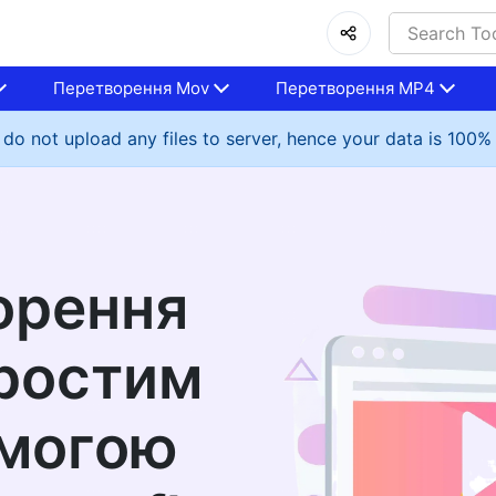
Перетворення Mov
Перетворення MP4
do not upload any files to server, hence your data is 100%
орення
простим
омогою