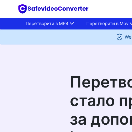
Перетворити в MP4
Перетворити в Mov
We 
Перетв
стало 
за доп