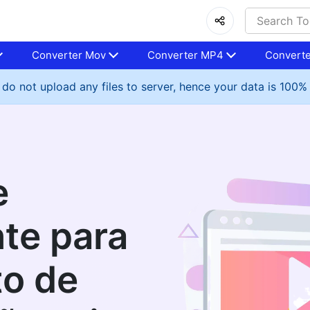
Converter Mov
Converter MP4
Converte
do not upload any files to server, hence your data is 100%
e
nte para
to de