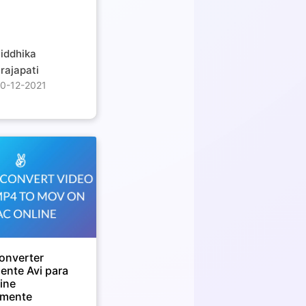
iddhika
rajapati
0-12-2021
onverter
ente Avi para
ine
amente