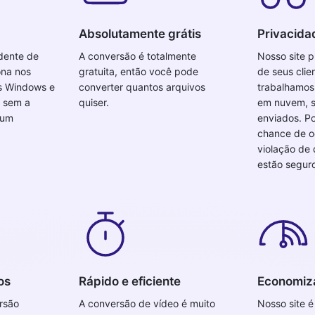
Absolutamente grátis
Privacida
dente de
A conversão é totalmente
Nosso site p
ona nos
gratuita, então você pode
de seus cli
is Windows e
converter quantos arquivos
trabalhamo
o sem a
quiser.
em nuvem, s
hum
enviados. Po
chance de o
violação de
estão segur
os
Rápido e eficiente
Economiz
rsão
A conversão de vídeo é muito
Nosso site 