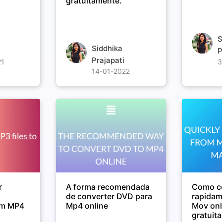
gratuitamente.
S
Siddhika
P
Prajapati
21
3
14-01-2022
r
A forma recomendada
Como c
s
de converter DVD para
rapidam
em MP4
Mp4 online
Mov onl
gratuit