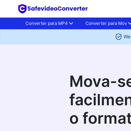
Converter para MP4
Converter para Mov
We 
Mova-s
facilme
o forma