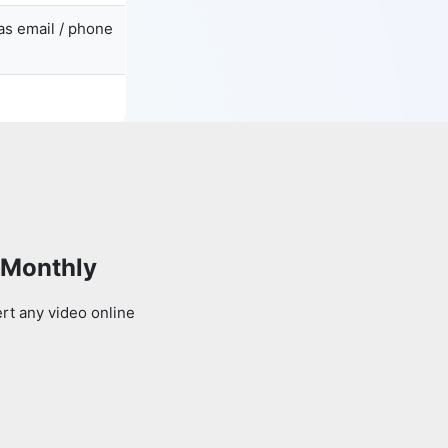
as email / phone
 Monthly
rt any video online