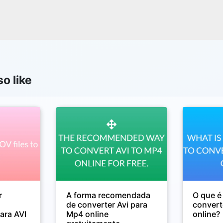
o like
r
A forma recomendada
O que é
s
de converter Avi para
convert
ara AVI
Mp4 online
online?